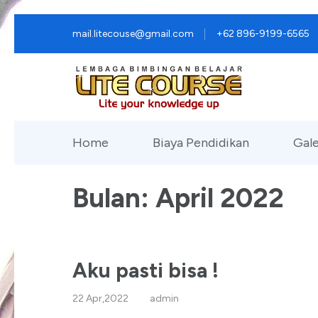
Lompat
mail.litecouse@gmail.com
+62 896-9199-6565
ke
konten
(Tekan
Enter)
Home
Biaya Pendidikan
Gale
Bulan:
April 2022
Aku pasti bisa !
22 Apr,2022
admin