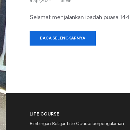
4 Apr,2022
admin
Selamat menjalankan ibadah puasa 144
BACA SELENGKAPNYA
LITE COURSE
Bimbingan Belajar Lite Course berpengalaman