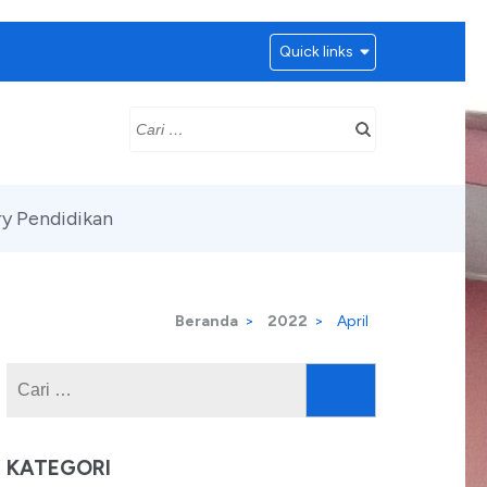
Quick links
Cari
untuk:
y Pendidikan
Beranda
>
2022
>
April
Cari
untuk:
KATEGORI