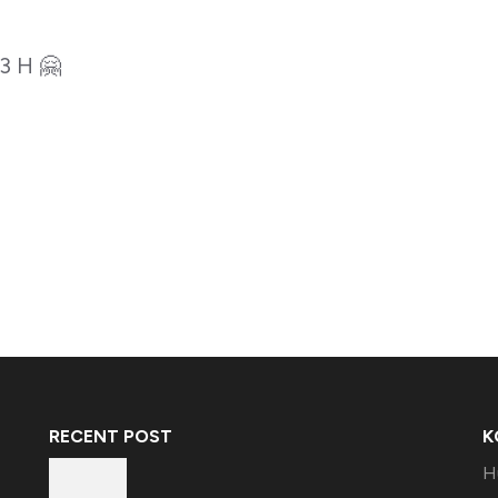
3 H 🤗
RECENT POST
K
H