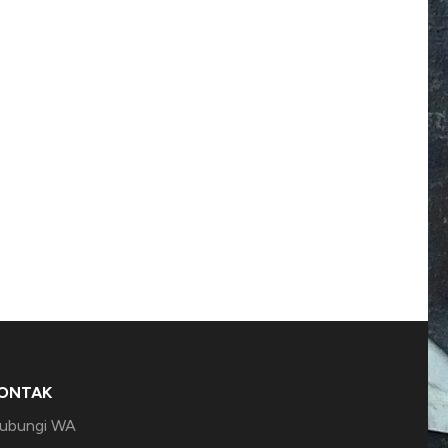
ONTAK
ubungi WA