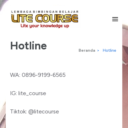
Lompat
ke
konten
Lite Your Knowledge Up
Lite Course
(Tekan
Hotline
Enter)
Beranda
>
Hotline
WA: 0896-9199-6565
IG: lite_course
Tiktok: @litecourse