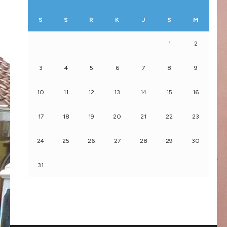
S
S
R
K
J
S
M
1
2
3
4
5
6
7
8
9
10
11
12
13
14
15
16
17
18
19
20
21
22
23
24
25
26
27
28
29
30
31