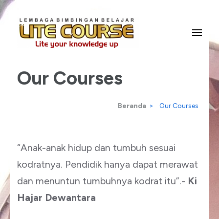
Lompat
ke
konten
Lite Your Knowledge Up
Lite Course
(Tekan
Our Courses
Enter)
Beranda
>
Our Courses
“Anak-anak hidup dan tumbuh sesuai
kodratnya. Pendidik hanya dapat merawat
dan menuntun tumbuhnya kodrat itu”.-
Ki
Hajar Dewantara