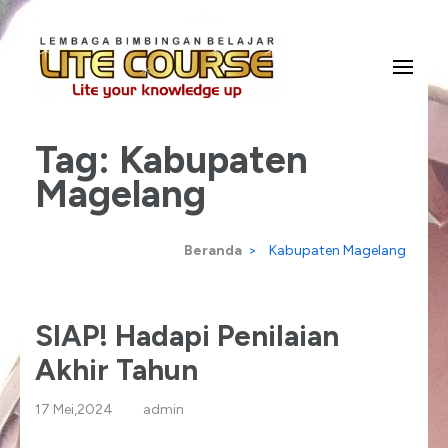
Lompat
ke
konten
Lite Your Knowledge Up
Lite Course
(Tekan
Tag:
Kabupaten
Enter)
Magelang
Beranda
>
Kabupaten Magelang
SIAP! Hadapi Penilaian
Akhir Tahun
17 Mei,2024
admin