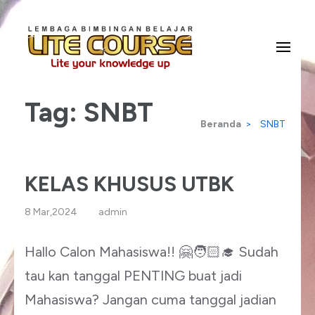
Lompat
ke
konten
Lite Your Knowledge Up
Lite Course
(Tekan
Tag:
SNBT
Enter)
Beranda
>
SNBT
KELAS KHUSUS UTBK
8 Mar,2024
admin
Hallo Calon Mahasiswa!! 🤗🧑🏻‍🎓 Sudah
tau kan tanggal PENTING buat jadi
Mahasiswa? Jangan cuma tanggal jadian