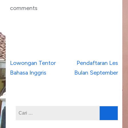
comments
Navigasi
Lowongan Tentor
Pendaftaran Les
pos
Bahasa Inggris
Bulan September
Cari
untuk: