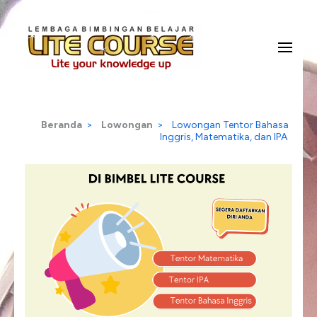
Lompat
ke
konten
Lite Your Knowledge Up
Lite Course
(Tekan
Enter)
Beranda
>
Lowongan
>
Lowongan Tentor Bahasa
Inggris, Matematika, dan IPA