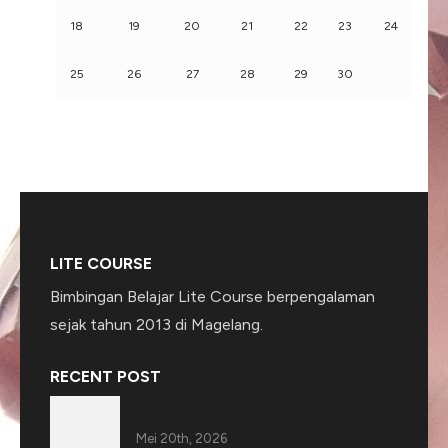
18
19
20
21
22
23
24
25
26
27
28
29
30
LITE COURSE
Bimbingan Belajar Lite Course berpengalaman
sejak tahun 2013 di Magelang.
RECENT POST
Mei 20th, 2026