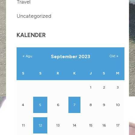
Travel
Uncategorized
KALENDER
September 2023
« Agu
Okt »
S
S
R
K
J
S
M
1
2
3
4
5
6
7
8
9
10
11
12
13
14
15
16
17