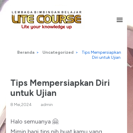
Lompat
ke
konten
Lite Your Knowledge Up
Lite Course
(Tekan
Enter)
Beranda
>
Uncategorized
>
Tips Mempersiapkan
Diri untuk Ujian
Tips Mempersiapkan Diri
untuk Ujian
8 Mei,2024
admin
Halo semuanya 🤗
Mimin bagi tips nih buat kamu yang